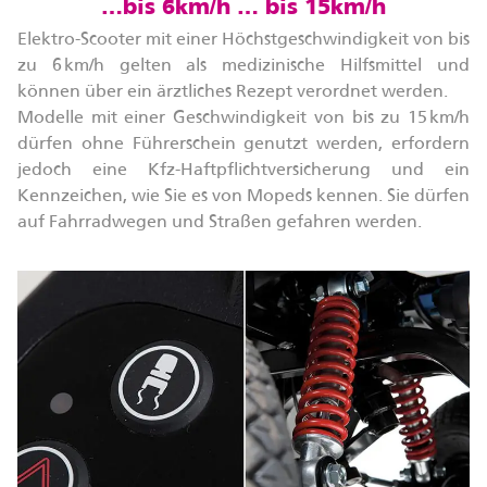
…bis 6km/h … bis 15km/h
Elektro-Scooter mit einer Höchstgeschwindigkeit von bis
zu 6 km/h gelten als medizinische Hilfsmittel und
können über ein ärztliches Rezept verordnet werden.
Modelle mit einer Geschwindigkeit von bis zu 15 km/h
dürfen ohne Führerschein genutzt werden, erfordern
jedoch eine Kfz-Haftpflichtversicherung und ein
Kennzeichen, wie Sie es von Mopeds kennen. Sie dürfen
auf Fahrradwegen und Straßen gefahren werden.